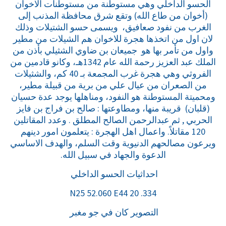
الحسو الداخلي وهي مستوطنة من مستوطنات الاخوان
(أخوان من طاع الله) وتقع شرق محافظة المذنب إلى
الغرب من نفود صعافيق، ويسمى حسو الشتيلات وذلك
لان اول من اتخذها هجرة للاخوان هم الشيلات من مطير
واول من تأمر بها هو جميعان بن ضاوي الشثيلي بأذن من
الملك عبد العزيز رحمة الله عام 1342هـ، وكانو قادمين من
الفروثي وهي هجرة غرب المجمعة بـ 40 كم، والشثيلات
من الصعران من عيال علي من برية من قبيلة مطير،
ومحميتة المستوطنة هو النفود، ومناهلها يوجد عدة حسيان
(قلبان) قريبة منها، ومطاوعتها : صالح بن فراج بن فايز
الحربي , ثم عبدالرحمن الصالح المطلق . وعدد المقاتلين
120 مقاتلاً. واعمال اهل الهجرة : يتعلمون امور دينهم
ويرعون مصالحهم الدنيوية وقت السلم، والهدف الاساسي
الدعوة والجهاد في سبيل الله.
احداثيات الحسو الداخلي
N25 52.060 E44 20 .334
التصوير كان في جو مغبر