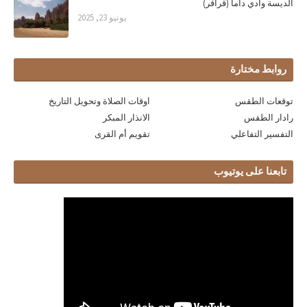
الديسة وادي داما (قراقر)
يونيو 23, 2025
روابط مختارة
توقعات الطقس
اوقات الصلاة وتحويل التاريخ
رادار الطقس
الانذار المبكر
التفسير التفاعلي
تقويم أم القرى
تابعنا على يوتيوب