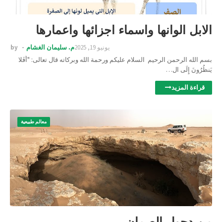
الابل الوانها واسماء اجزائها واعمارها
يونيو 19, 2025
م. سليمان الغشام
by
بسم الله الرحمن الرحيم السلام عليكم ورحمة الله وبركاته قال تعالى: "أَفَلا
يَنظُرُونَ إِلَى ال…
قراءة المزيد
معالم طبيعية
من دحول الصمان