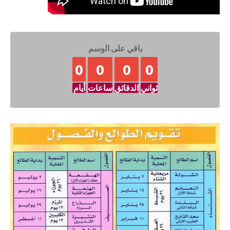
باقي على الوسم
0
0
0
0
ثواني
الدقائق
ساعات
أيام