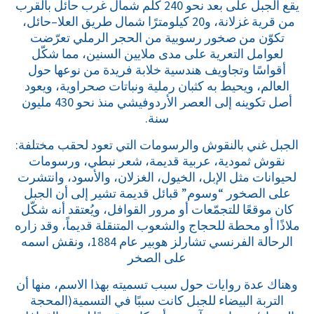
يقع الجبل على بعد نحو 240 كلم شمال غرب حائل بالقرب
من قرية غزلانة، و20 كيلومترًا شمال طريق العلا–حائل،
تكوّن من صخور رسوبية من الحجر الرملي تعرّضت
لعوامل التعرية على مدى ملايين السنين، مما شكّل
أقواسًا وتجاويف هندسية خلابة فريدة من نوعها حول
العالم، ويحيط به كثبان رملية ونباتات صحراوية، ويعود
أصل تكوينه إلى العصر الأردوفيشي منذ نحو 430 مليون
سنة.
الجبل غني بالنقوش والرسومات التي تعود لحقب مختلفة:
نقوش ثمودية، عربية قديمة، شعر نبطي، ورسومات
لحيوانات مثل الإبل، الخيول، الغزلان، والأسود، وانتشرت
على الصخور “وسوم” قبائل قديمة تشير إلى أن الجبل
كان موقعًا للتجمّعات أو مرور القوافل، ويُعتقد أنه شكّل
ملاذًا أو محطة للحجاج والشعوب المتنقلة قديماً، وقد زاره
الرحالة الفرنسي تشارلز هوبير عام 1884، ونقش اسمه
على الصخر
وهناك عدة روايات حول سبب تسميته بهذا الاسم، منها أن
التربة البيضاء للجبل كانت سببًا في التسمية(المحجة