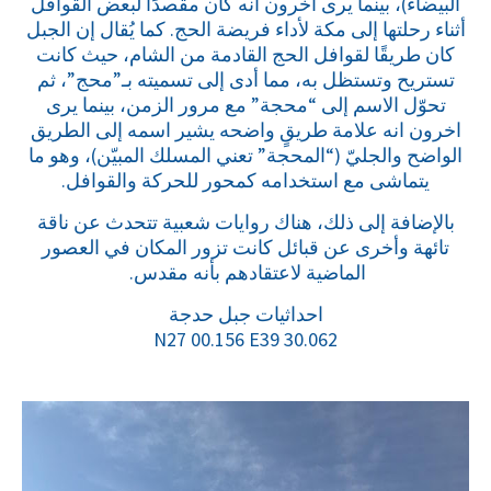
البيضاء)، بينما يرى آخرون أنه كان مقصدًا لبعض القوافل
أثناء رحلتها إلى مكة لأداء فريضة الحج. كما يُقال إن الجبل
كان طريقًا لقوافل الحج القادمة من الشام، حيث كانت
تستريح وتستظل به، مما أدى إلى تسميته بـ”محج”، ثم
تحوّل الاسم إلى “محجة” مع مرور الزمن، بينما يرى
اخرون انه علامة طريقٍ واضحه يشير اسمه إلى الطريق
الواضح والجليّ (“المحجة” تعني المسلك المبيّن)، وهو ما
يتماشى مع استخدامه كمحور للحركة والقوافل.
بالإضافة إلى ذلك، هناك روايات شعبية تتحدث عن ناقة
تائهة وأخرى عن قبائل كانت تزور المكان في العصور
الماضية لاعتقادهم بأنه مقدس.
احداثيات جبل حدجة
N27 00.156 E39 30.062