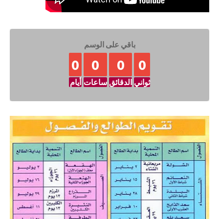
باقي على الوسم
0
0
0
0
ثواني
الدقائق
ساعات
أيام