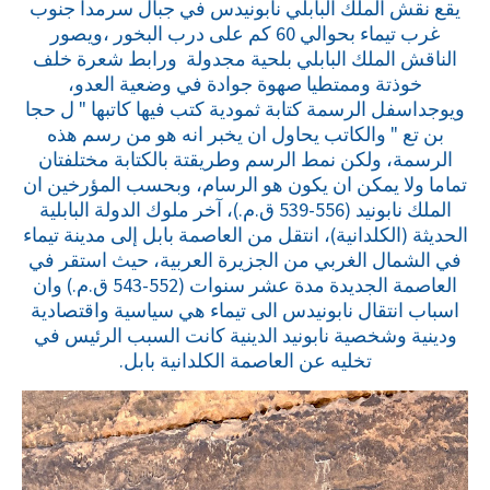
يقع نقش الملك البابلي نابونيدس في جبال سرمدا جنوب
غرب تيماء بحوالي 60 كم على درب البخور ،ويصور
الناقش الملك البابلي بلحية مجدولة ورابط شعرة خلف
خوذتة وممتطيا صهوة جوادة في وضعية العدو،
ويوجداسفل الرسمة كتابة ثمودية كتب فيها كاتبها " ل حجا
بن تع " والكاتب يحاول ان يخبر انه هو من رسم هذه
الرسمة، ولكن نمط الرسم وطريقتة بالكتابة مختلفتان
تماما ولا يمكن ان يكون هو الرسام، وبحسب المؤرخين ان
الملك نابونيد (556-539 ق.م.)، آخر ملوك الدولة البابلية
الحديثة (الكلدانية)، انتقل من العاصمة بابل إلى مدينة تيماء
في الشمال الغربي من الجزيرة العربية، حيث استقر في
العاصمة الجديدة مدة عشر سنوات (552-543 ق.م.) وان
اسباب انتقال نابونيدس الى تيماء هي سياسية واقتصادية
ودينية وشخصية نابونيد الدينية كانت السبب الرئيس في
تخليه عن العاصمة الكلدانية بابل.