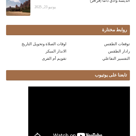
الديسة وادي داما (قراقر)
يونيو 23, 2025
روابط مختارة
توقعات الطقس
اوقات الصلاة وتحويل التاريخ
رادار الطقس
الانذار المبكر
التفسير التفاعلي
تقويم أم القرى
تابعنا على يوتيوب