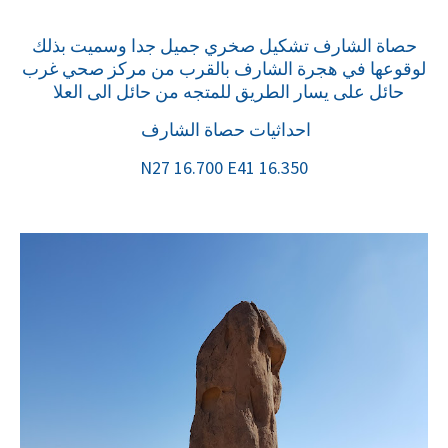
حصاة الشارف تشكيل صخري جميل جدا وسميت بذلك
لوقوعها في هجرة الشارف بالقرب من مركز صحي غرب
حائل على يسار الطريق للمتجه من حائل الى العلا
احداثيات حصاة الشارف
N27 16.700 E41 16.350