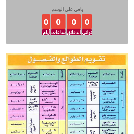
باقي على الوسم
0
0
0
0
ثواني
الدقائق
ساعات
أيام