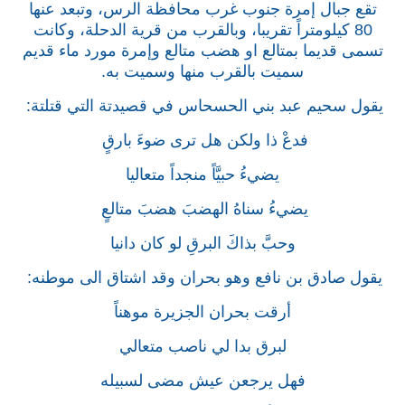
تقع جبال إمرة جنوب غرب محافظة الرس، وتبعد عنها
80 كيلومتراً تقريبا، وبالقرب من قرية الدحلة، وكانت
تسمى قديما بمتالع او هضب متالع وإمرة مورد ماء قديم
سميت بالقرب منها وسميت به.
يقول سحيم عبد بني الحسحاس في قصيدتة التي قتلتة:
فدعْ ذا ولكن هل ترى ضوءَ بارقٍ
يضيءُ حبيَّاً منجداً متعاليا
يضيءُ سناهُ الهضبَ هضبَ متالعٍ
وحبَّ بذاكَ البرقِ لو كان دانيا
يقول صادق بن نافع وهو بحران وقد اشتاق الى موطنه:
أرقت بحران الجزيرة موهناً
لبرق بدا لي ناصب متعالي
فهل يرجعن عيش مضى لسبيله