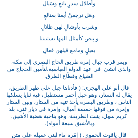
وأظلال سدرٍ يانعٍ وسَيالِ
وهل ترجعنْ أيمنا بمتالعٍ
وشرب بأوشالٍ لهن ظلالِ
و بِيض كأمثال المها يستبيننا
بقيلٍ ومامع قيلهن فعالِ
ويمر قرب جبال إمرة طريق الحاج البصري إلى مكة،
والذي انشئ في عهد الدولة العباسية،لتأمين الحجاج من
الضياع وقطّاع الطرق.
قال أبو علي الهجري: ( فأدناها جبل على ظهر الطريق،
يقال له الستار، وهو جبل أحمر مستطيل، فيه ثنايا يسلكها
الناس ، وطريق البصرة يأخذ ثنية من الستار، وبين الستار
وإمرة من فوقها خمسة أميال، وإمرة في ديار غني، بلد
كريم سهل، ينبت الطريفة، وهو بناحية هضبة الأشيق.
وبالأشيق سبعة أمواه).
قال ياقوت الحموي: ( إمّرة ماء لبني عميلة على متن