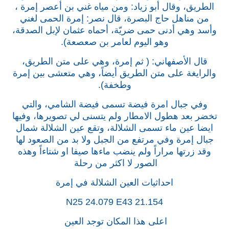
الطريق، وقال أبو زياد: ومن مياه غني بن أعصر إمرة ،
من مناهل حاج البصرة، قال نصر: إمرة الحمى لغني
وأسد وهي أدنى حمى ضريّة، أحماه عثمان لإبل الصدقة،
وهو اليوم لعامر بن صعصعة).
قال الأصفهاني: ( ثم إمرة، وهي على متن الطريق،
والرايغة على متن الطريق أيضاً، وهي متعشى بين إمرة
وطخفة).
وفي جبال امرة فيضة تسمى فيضة الشامي، والتي
تخضر بعد هطول الامطار ولم يتسنى لي تصويرها، وفيها
ايضا عين ماء تسمى الشلالة، وتقع عين الشلالة شمال
جبال إمرة وفي مرتفع من الجبل ولا بد من الصعود لها
وقد زرتها مراراً ولم ينضب ماءها صيفا او شتاءاً وهذه
الصور لا اكثر من رحلة
احداثيات العين الشلالة في إمرة
N25 24.079 E43 21.154
اعلى هذا المكان توجد العين